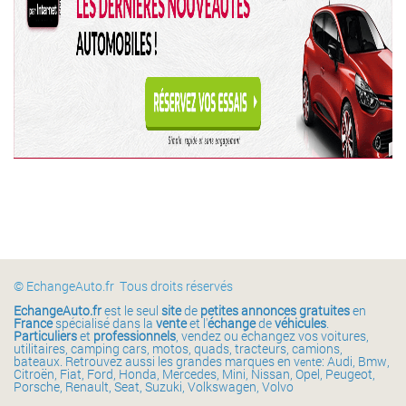
© EchangeAuto.fr Tous droits réservés
EchangeAuto.fr
est le seul
site
de
petites annonces gratuites
en
France
spécialisé dans la
vente
et l'
échange
de
véhicules
.
Particuliers
et
professionnels
, vendez ou échangez vos voitures,
utilitaires, camping cars, motos, quads, tracteurs, camions,
bateaux. Retrouvez aussi les grandes marques en v
e: Audi, Bmw,
ent
Citroën, Fiat, Ford, Honda, Mercedes, Mini, Nissan, Opel, Peugeot,
Porsche, Renault, Seat, Suzuki, Volkswagen, Volvo