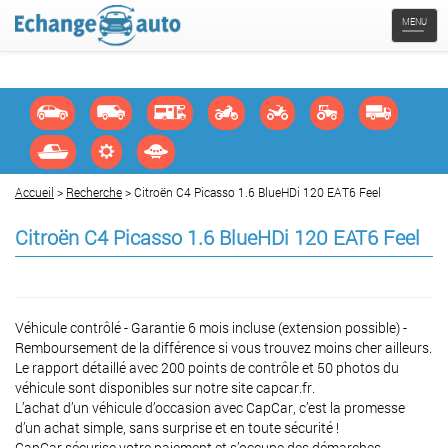
Naviga
MENU
Accueil
>
Recherche
> Citroën C4 Picasso 1.6 BlueHDi 120 EAT6 Feel
Citroën C4 Picasso 1.6 BlueHDi 120 EAT6 Feel
Véhicule contrôlé - Garantie 6 mois incluse (extension possible) -
Remboursement de la différence si vous trouvez moins cher ailleurs.
Le rapport détaillé avec 200 points de contrôle et 50 photos du
véhicule sont disponibles sur notre site capcar.fr.
L’achat d’un véhicule d’occasion avec CapCar, c’est la promesse
d’un achat simple, sans surprise et en toute sécurité !
CapCar sécurise votre paiement et s’occupe des démarches