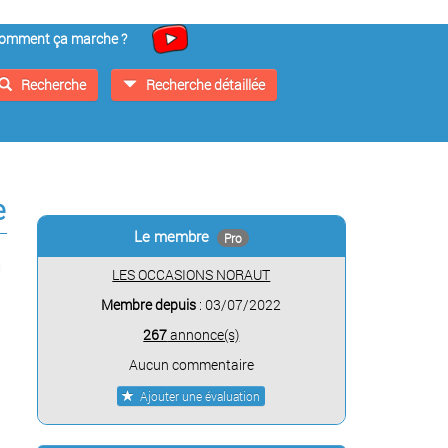
omment ça marche ?
Recherche
Recherche détaillée
e
Le membre
Pro
LES OCCASIONS NORAUT
Membre depuis
: 03/07/2022
267
annonce(s)
Aucun commentaire
Ajouter une évaluation