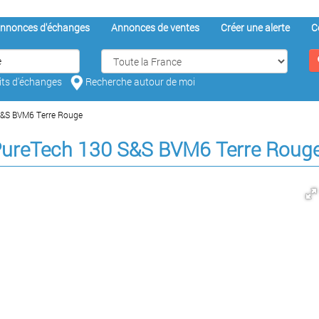
nnonces d'échanges
Annonces de ventes
Créer une alerte
C
aits d'échanges
Recherche autour de moi
&S BVM6 Terre Rouge
ureTech 130 S&S BVM6 Terre Roug