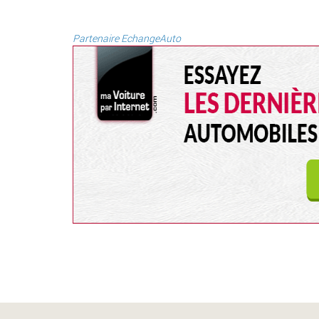
Partenaire EchangeAuto