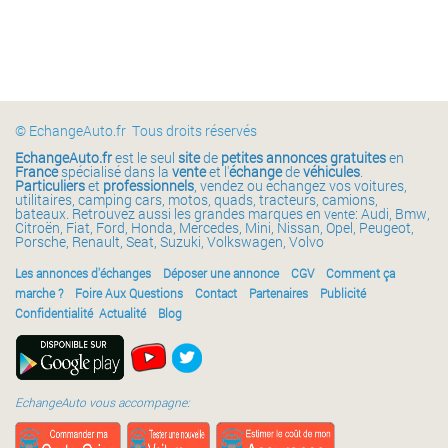
© EchangeAuto.fr Tous droits réservés
EchangeAuto.fr
est le seul
site
de
petites annonces gratuites
en
France
spécialisé dans la
vente
et l'
échange
de
véhicules
.
Particuliers
et
professionnels
, vendez ou échangez vos voitures,
utilitaires, camping cars, motos, quads, tracteurs, camions,
bateaux. Retrouvez aussi les grandes marques en v
e: Audi, Bmw,
ent
Citroën, Fiat, Ford, Honda, Mercedes, Mini, Nissan, Opel, Peugeot,
Porsche, Renault, Seat, Suzuki, Volkswagen, Volvo
Les annonces d'échanges
Déposer une annonce
CGV
Comment ça
marche ?
Foire Aux Questions
Contact
Partenaires
Publicité
Confidentialité
Actualité
Blog
EchangeAuto vous accompagne: