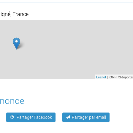
igné, France
Leaflet
| IGN-F/Géoportai
annonce
Partager Facebook
Partager par email