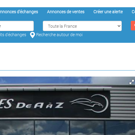
nnonces d'échanges
Annonces de ventes
Créer une alerte
C
aits d'échanges
Recherche autour de moi