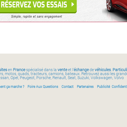
ites
en
France
spécialisé dans la
vente
et l'
échange
de
véhicules
.
Particul
ars, motos, quads, tracteurs, camions, bateaux. Retrouvez aussi les gran
issan, Opel, Peugeot, Porsche, Renault, Seat, Suzuki, Volkswagen, Volvo
nt ça marche ?
Foire Aux Questions
Contact
Partenaires
Publicité
Confidenti