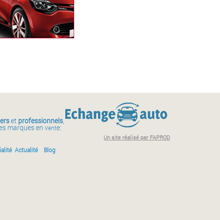
iers
et
professionnels
,
des marques en v
e:
ent
Un site réalisé par FAPROD
alité
Actualité
Blog