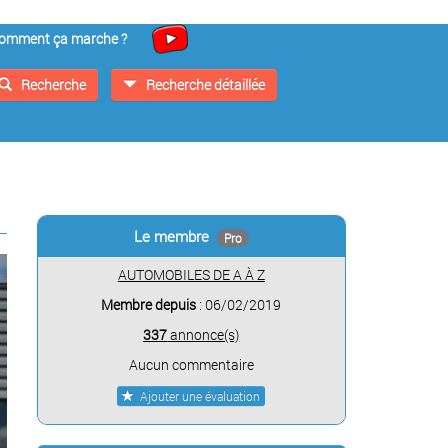
omment ça marche ?
Recherche
Recherche détaillée
Le membre
Pro
AUTOMOBILES DE A À Z
Membre depuis
: 06/02/2019
337
annonce(s)
Aucun commentaire
Ajouter une évaluation