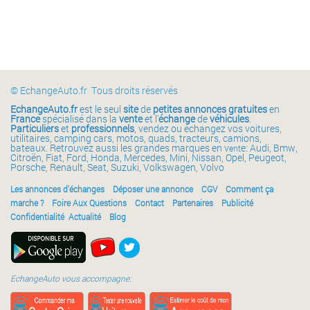
© EchangeAuto.fr Tous droits réservés
EchangeAuto.fr
est le seul
site
de
petites annonces gratuites
en
France
spécialisé dans la
vente
et l'
échange
de
véhicules
.
Particuliers
et
professionnels
, vendez ou échangez vos voitures,
utilitaires, camping cars, motos, quads, tracteurs, camions,
bateaux. Retrouvez aussi les grandes marques en v
e: Audi, Bmw,
ent
Citroën, Fiat, Ford, Honda, Mercedes, Mini, Nissan, Opel, Peugeot,
Porsche, Renault, Seat, Suzuki, Volkswagen, Volvo
Les annonces d'échanges
Déposer une annonce
CGV
Comment ça
marche ?
Foire Aux Questions
Contact
Partenaires
Publicité
Confidentialité
Actualité
Blog
EchangeAuto vous accompagne: