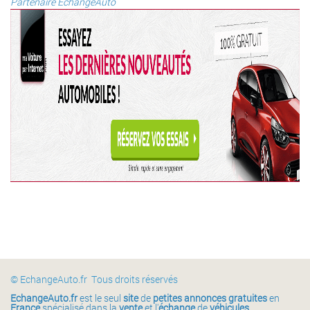
Partenaire EchangeAuto
© EchangeAuto.fr Tous droits réservés
EchangeAuto.fr
est le seul
site
de
petites annonces gratuites
en
France
spécialisé dans la
vente
et l'
échange
de
véhicules
.