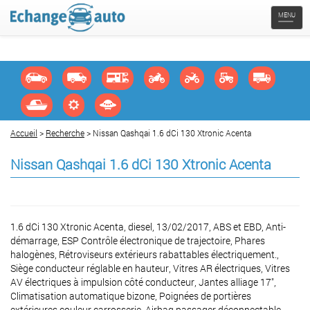
Naviga
MENU
Accueil
>
Recherche
> Nissan Qashqai 1.6 dCi 130 Xtronic Acenta
Nissan Qashqai 1.6 dCi 130 Xtronic Acenta
1.6 dCi 130 Xtronic Acenta, diesel, 13/02/2017, ABS et EBD, Anti-
démarrage, ESP Contrôle électronique de trajectoire, Phares
halogènes, Rétroviseurs extérieurs rabattables électriquement.,
Siège conducteur réglable en hauteur, Vitres AR électriques, Vitres
AV électriques à impulsion côté conducteur, Jantes alliage 17",
Climatisation automatique bizone, Poignées de portières
extérieures couleur carrosserie, Airbag passager déconnectable,