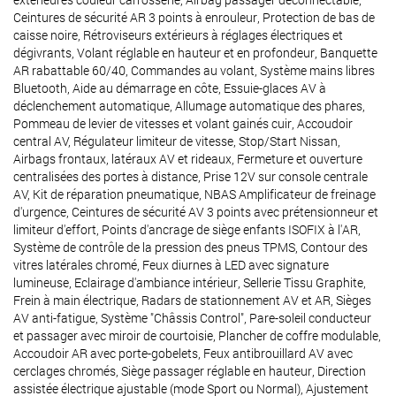
Ceintures de sécurité AR 3 points à enrouleur, Protection de bas de
caisse noire, Rétroviseurs extérieurs à réglages électriques et
dégivrants, Volant réglable en hauteur et en profondeur, Banquette
AR rabattable 60/40, Commandes au volant, Système mains libres
Bluetooth, Aide au démarrage en côte, Essuie-glaces AV à
déclenchement automatique, Allumage automatique des phares,
Pommeau de levier de vitesses et volant gainés cuir, Accoudoir
central AV, Régulateur limiteur de vitesse, Stop/Start Nissan,
Airbags frontaux, latéraux AV et rideaux, Fermeture et ouverture
centralisées des portes à distance, Prise 12V sur console centrale
AV, Kit de réparation pneumatique, NBAS Amplificateur de freinage
d'urgence, Ceintures de sécurité AV 3 points avec prétensionneur et
limiteur d'effort, Points d'ancrage de siège enfants ISOFIX à l'AR,
Système de contrôle de la pression des pneus TPMS, Contour des
vitres latérales chromé, Feux diurnes à LED avec signature
lumineuse, Eclairage d'ambiance intérieur, Sellerie Tissu Graphite,
Frein à main électrique, Radars de stationnement AV et AR, Sièges
AV anti-fatigue, Système "Châssis Control", Pare-soleil conducteur
et passager avec miroir de courtoisie, Plancher de coffre modulable,
Accoudoir AR avec porte-gobelets, Feux antibrouillard AV avec
cerclages chromés, Siège passager réglable en hauteur, Direction
assistée électrique ajustable (mode Sport ou Normal), Ajustement