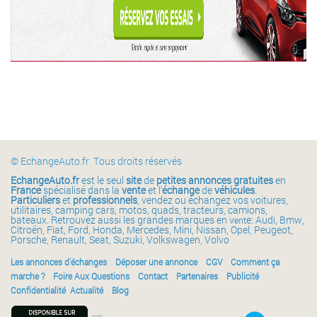
© EchangeAuto.fr Tous droits réservés
EchangeAuto.fr
est le seul
site
de
petites annonces gratuites
en
France
spécialisé dans la
vente
et l'
échange
de
véhicules
.
Particuliers
et
professionnels
, vendez ou échangez vos voitures,
utilitaires, camping cars, motos, quads, tracteurs, camions,
bateaux. Retrouvez aussi les grandes marques en v
e: Audi, Bmw,
ent
Citroën, Fiat, Ford, Honda, Mercedes, Mini, Nissan, Opel, Peugeot,
Porsche, Renault, Seat, Suzuki, Volkswagen, Volvo
Les annonces d'échanges
Déposer une annonce
CGV
Comment ça
marche ?
Foire Aux Questions
Contact
Partenaires
Publicité
Confidentialité
Actualité
Blog