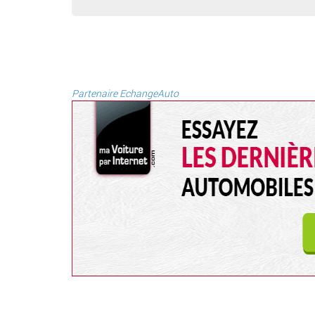
Partenaire EchangeAuto