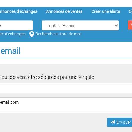
nnonces d'échanges
Annonces de ventes
Créer une alerte
C
aits d'échanges
Recherche autour de moi
 email
 qui doivent être séparées par une virgule
Envoyer