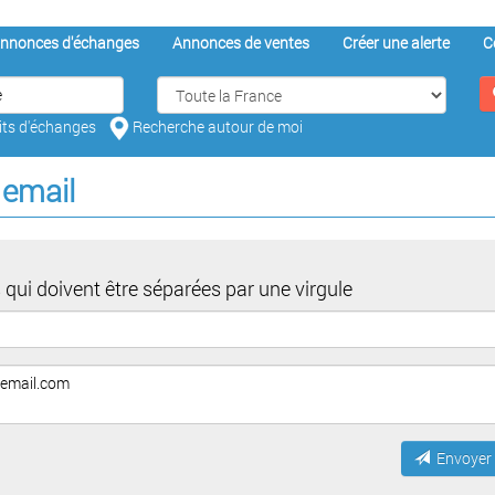
nnonces d'échanges
Annonces de ventes
Créer une alerte
C
aits d'échanges
Recherche autour de moi
 email
 qui doivent être séparées par une virgule
Envoyer