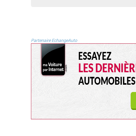
Partenaire EchangeAuto