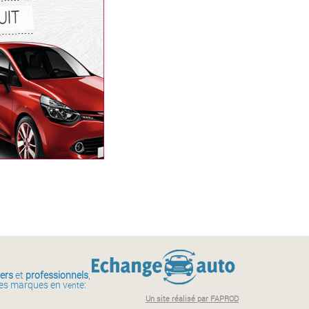
iers
et
professionnels
,
des marques en v
e:
ent
Un site réalisé par FAPROD