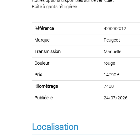
Autres options disponibles sur ce véhicule :
Boîte à gants réfrigérée
Référence
428282012
Marque
Peugeot
Transmission
Manuelle
Couleur
rouge
Prix
14790 €
Kilométrage
74001
Publiée le
24/07/2026
Localisation