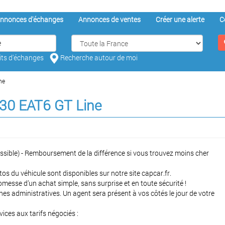
nnonces d'échanges
Annonces de ventes
Créer une alerte
C
aits d'échanges
Recherche autour de moi
ne
130 EAT6 GT Line
ossible) - Remboursement de la différence si vous trouvez moins cher
tos du véhicule sont disponibles sur notre site capcar.fr.
omesse d’un achat simple, sans surprise et en toute sécurité !
s administratives. Un agent sera présent à vos côtés le jour de votre
ices aux tarifs négociés :