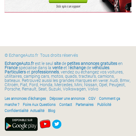
© EchangeAuto.fr Tous droits réservés
EchangeAuto.fr
est le seul
site
de
petites annonces gratuites
en
France
spécialisé dans la
vente
et l'
échange
de
véhicules
.
Particuliers
et
professionnels
, vendez ou échangez vos voitures,
utilitaires, camping cars, motos, quads, tracteurs, camions,
bateaux. Retrouvez aussi les grandes marques en v
e: Audi, Bmw,
ent
Citroën, Fiat, Ford, Honda, Mercedes, Mini, Nissan, Opel, Peugeot,
Porsche, Renault, Seat, Suzuki, Volkswagen, Volvo
Les annonces d'échanges
Déposer une annonce
CGV
Comment ça
marche ?
Foire Aux Questions
Contact
Partenaires
Publicité
Confidentialité
Actualité
Blog