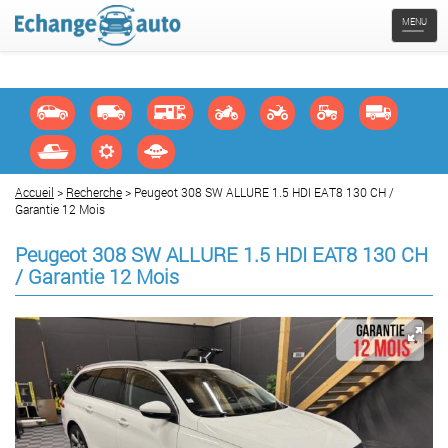
Naviga
MENU
Accueil
>
Recherche
> Peugeot 308 SW ALLURE 1.5 HDI EAT8 130 CH /
Garantie 12 Mois
Peugeot 308 SW ALLURE 1.5 HDI EAT8 130 CH
/ Garantie 12 Mois