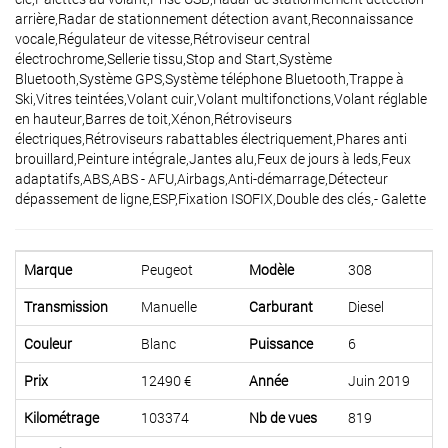
arrière,Radar de stationnement détection avant,Reconnaissance
vocale,Régulateur de vitesse,Rétroviseur central
électrochrome,Sellerie tissu,Stop and Start,Système
Bluetooth,Système GPS,Système téléphone Bluetooth,Trappe à
Ski,Vitres teintées,Volant cuir,Volant multifonctions,Volant réglable
en hauteur,Barres de toit,Xénon,Rétroviseurs
électriques,Rétroviseurs rabattables électriquement,Phares anti
brouillard,Peinture intégrale,Jantes alu,Feux de jours à leds,Feux
adaptatifs,ABS,ABS - AFU,Airbags,Anti-démarrage,Détecteur
dépassement de ligne,ESP,Fixation ISOFIX,Double des clés,- Galette
Marque
Peugeot
Modèle
308
Transmission
Manuelle
Carburant
Diesel
Couleur
Blanc
Puissance
6
Prix
12490 €
Année
Juin 2019
Kilométrage
103374
Nb de vues
819