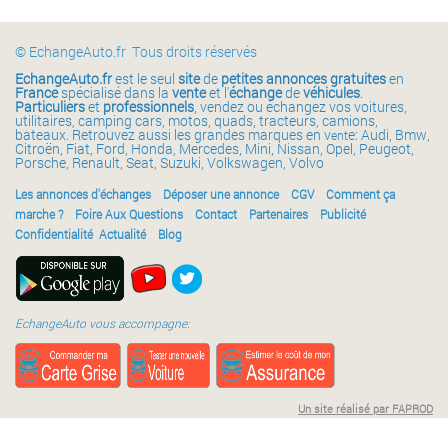
© EchangeAuto.fr Tous droits réservés
EchangeAuto.fr
est le seul
site
de
petites annonces gratuites
en
France
spécialisé dans la
vente
et l'
échange
de
véhicules
.
Particuliers
et
professionnels
, vendez ou échangez vos voitures,
utilitaires, camping cars, motos, quads, tracteurs, camions,
bateaux. Retrouvez aussi les grandes marques en v
e: Audi, Bmw,
ent
Citroën, Fiat, Ford, Honda, Mercedes, Mini, Nissan, Opel, Peugeot,
Porsche, Renault, Seat, Suzuki, Volkswagen, Volvo
Les annonces d'échanges
Déposer une annonce
CGV
Comment ça
marche ?
Foire Aux Questions
Contact
Partenaires
Publicité
Confidentialité
Actualité
Blog
EchangeAuto vous accompagne:
Un site réalisé par FAPROD