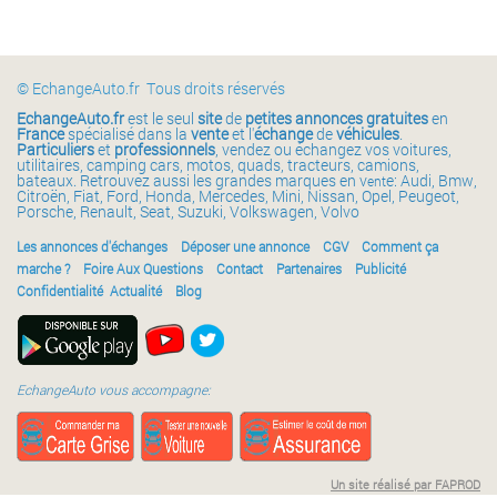
© EchangeAuto.fr Tous droits réservés
EchangeAuto.fr
est le seul
site
de
petites annonces gratuites
en
France
spécialisé dans la
vente
et l'
échange
de
véhicules
.
Particuliers
et
professionnels
, vendez ou échangez vos voitures,
utilitaires, camping cars, motos, quads, tracteurs, camions,
bateaux. Retrouvez aussi les grandes marques en v
e: Audi, Bmw,
ent
Citroën, Fiat, Ford, Honda, Mercedes, Mini, Nissan, Opel, Peugeot,
Porsche, Renault, Seat, Suzuki, Volkswagen, Volvo
Les annonces d'échanges
Déposer une annonce
CGV
Comment ça
marche ?
Foire Aux Questions
Contact
Partenaires
Publicité
Confidentialité
Actualité
Blog
EchangeAuto vous accompagne:
Un site réalisé par FAPROD