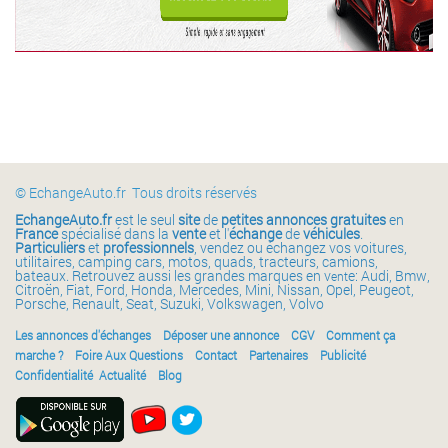
© EchangeAuto.fr Tous droits réservés
EchangeAuto.fr
est le seul
site
de
petites annonces gratuites
en
France
spécialisé dans la
vente
et l'
échange
de
véhicules
.
Particuliers
et
professionnels
, vendez ou échangez vos voitures,
utilitaires, camping cars, motos, quads, tracteurs, camions,
bateaux. Retrouvez aussi les grandes marques en v
e: Audi, Bmw,
ent
Citroën, Fiat, Ford, Honda, Mercedes, Mini, Nissan, Opel, Peugeot,
Porsche, Renault, Seat, Suzuki, Volkswagen, Volvo
Les annonces d'échanges
Déposer une annonce
CGV
Comment ça
marche ?
Foire Aux Questions
Contact
Partenaires
Publicité
Confidentialité
Actualité
Blog