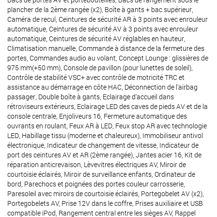
plancher de la 2ème rangée (x2), Boîte à gants + bac supérieur,
Caméra de recul, Ceintures de sécurité AR à 3 points avec enrouleur
automatique, Ceintures de sécurité AV à 3 points avec enrouleur
automatique, Ceintures de sécurité AV réglables en hauteur,
Climatisation manuelle, Commande à distance de la fermeture des
portes, Commandes audio au volant, Concept Lounge : glissières de
975 mm(+50 mm), Console de pavillon (pour lunettes de soleil),
Contrôle de stabilité VSC+ avec contrôle de motricité TRC et
assistance au démarrage en côte HAC, Déconnection de l'airbag
passager, Double boîte à gants, Eclairage d'accueil dans
rétroviseurs extérieurs, Eclairage LED des caves de pieds AV et de la
console centrale, Enjoliveurs 16, Fermeture automatique des
ouvrants en roulant, Feux AR à LED, Feux stop AR avec technologie
LED, Habillage tissu (moderne et chaleureux), Immobiliseur antivol
électronique, Indicateur de changement de vitesse, Indicateur de
port des ceintures AV et AR (2ème rangée), Jantes acier 16, Kit de
réparation anticrevaison, Lèvevitres électriques AV, Miroir de
courtoisie éclairés, Miroir de surveillance enfants, Ordinateur de
bord, Parechocs et poignées des portes couleur carrosserie,
Paresoleil avec miroirs de courtoisie éclairés, Portegobelet AV (x2),
Portegobelets AV, Prise 12V dans le coffre, Prises auxiliaire et USB
compatible iPod, Rangement central entre les sièges AV, Rappel