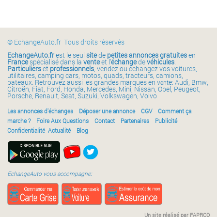
© EchangeAuto.fr Tous droits réservés
EchangeAuto.fr
est le seul
site
de
petites annonces gratuites
en
France
spécialisé dans la
vente
et l'
échange
de
véhicules
.
Particuliers
et
professionnels
, vendez ou échangez vos voitures,
utilitaires, camping cars, motos, quads, tracteurs, camions,
bateaux. Retrouvez aussi les grandes marques en v
e: Audi, Bmw,
ent
Citroën, Fiat, Ford, Honda, Mercedes, Mini, Nissan, Opel, Peugeot,
Porsche, Renault, Seat, Suzuki, Volkswagen, Volvo
Les annonces d'échanges
Déposer une annonce
CGV
Comment ça
marche ?
Foire Aux Questions
Contact
Partenaires
Publicité
Confidentialité
Actualité
Blog
EchangeAuto vous accompagne:
Un site réalisé par FAPROD