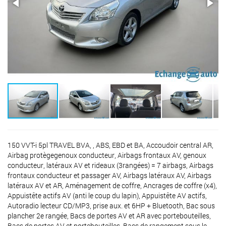
150 VVT-i 5pl TRAVEL BVA, , ABS, EBD et BA, Accoudoir central AR,
Airbag protègegenoux conducteur, Airbags frontaux AV, genoux
conducteur, latéraux AV et rideaux (3rangées) = 7 airbags, Airbags
frontaux conducteur et passager AV, Airbags latéraux AV, Airbags
latéraux AV et AR, Aménagement de coffre, Ancrages de coffre (x4),
Appuistête actifs AV (anti le coup du lapin), Appuistête AV actifs,
Autoradio lecteur CD/MP3, prise aux. et 6HP + Bluetooth, Bac sous
plancher 2e rangée, Bacs de portes AV et AR avec portebouteilles,
Bacs de portes AV et portebouteilles, Bacs de rangement sous le