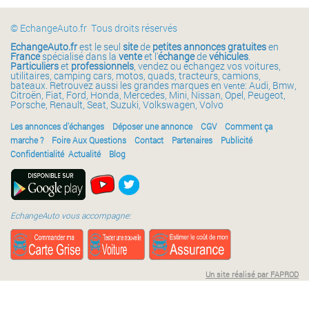
© EchangeAuto.fr Tous droits réservés
EchangeAuto.fr
est le seul
site
de
petites annonces gratuites
en
France
spécialisé dans la
vente
et l'
échange
de
véhicules
.
Particuliers
et
professionnels
, vendez ou échangez vos voitures,
utilitaires, camping cars, motos, quads, tracteurs, camions,
bateaux. Retrouvez aussi les grandes marques en v
e: Audi, Bmw,
ent
Citroën, Fiat, Ford, Honda, Mercedes, Mini, Nissan, Opel, Peugeot,
Porsche, Renault, Seat, Suzuki, Volkswagen, Volvo
Les annonces d'échanges
Déposer une annonce
CGV
Comment ça
marche ?
Foire Aux Questions
Contact
Partenaires
Publicité
Confidentialité
Actualité
Blog
EchangeAuto vous accompagne:
Un site réalisé par FAPROD