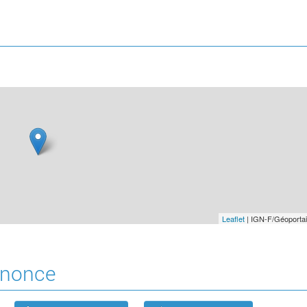
Leaflet
| IGN-F/Géoportai
annonce