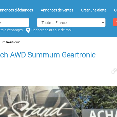
nnonces d'échanges
Annonces de ventes
Créer une alerte
C
aits d'échanges
Recherche autour de moi
um Geartronic
5 ch AWD Summum Geartronic