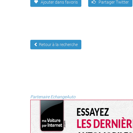
Ajouter dans favoris
Partager Twitter
Retour à la recherche
Partenaire EchangeAuto