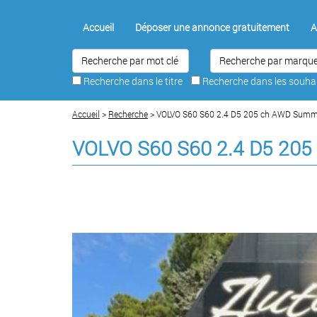
Accueil
Déposer une annonce gratuitement
A
Recherche dans le titre
Recherche dans les souh
Accueil
>
Recherche
> VOLVO S60 S60 2.4 D5 205 ch AWD Summ
VOLVO S60 S60 2.4 D5 20