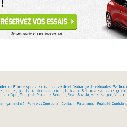
ites
en
France
spécialisé dans la
vente
et l'
échange
de
véhicules
.
Particul
ars, motos, quads, tracteurs, camions, bateaux. Retrouvez aussi les gran
issan, Opel, Peugeot, Porsche, Renault, Seat, Suzuki, Volkswagen, Volvo
nt ça marche ?
Foire Aux Questions
Contact
Partenaires
Publicité
Confidenti