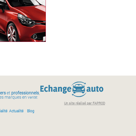
iers
et
professionnels
,
des marques en v
e:
ent
Un site réalisé par FAPROD
alité
Actualité
Blog