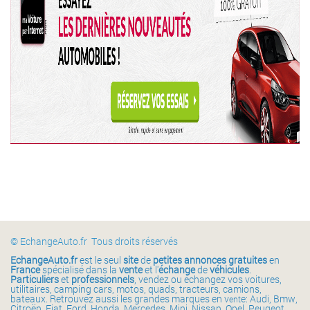
© EchangeAuto.fr Tous droits réservés
EchangeAuto.fr
est le seul
site
de
petites annonces gratuites
en
France
spécialisé dans la
vente
et l'
échange
de
véhicules
.
Particuliers
et
professionnels
, vendez ou échangez vos voitures,
utilitaires, camping cars, motos, quads, tracteurs, camions,
bateaux. Retrouvez aussi les grandes marques en v
e: Audi, Bmw,
ent
Citroën, Fiat, Ford, Honda, Mercedes, Mini, Nissan, Opel, Peugeot,