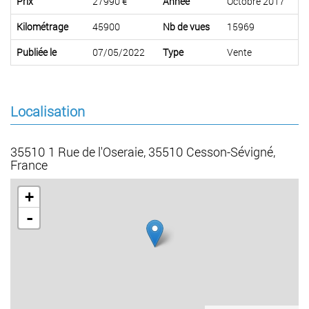
Prix
27990 €
Année
Octobre 2017
Kilométrage
45900
Nb de vues
15969
Publiée le
07/05/2022
Type
Vente
Localisation
35510 1 Rue de l'Oseraie, 35510 Cesson-Sévigné,
France
+
-