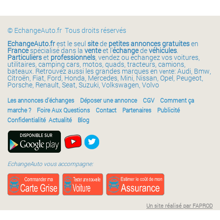
© EchangeAuto.fr Tous droits réservés
EchangeAuto.fr
est le seul
site
de
petites annonces gratuites
en
France
spécialisé dans la
vente
et l'
échange
de
véhicules
.
Particuliers
et
professionnels
, vendez ou échangez vos voitures,
utilitaires, camping cars, motos, quads, tracteurs, camions,
bateaux. Retrouvez aussi les grandes marques en v
e: Audi, Bmw,
ent
Citroën, Fiat, Ford, Honda, Mercedes, Mini, Nissan, Opel, Peugeot,
Porsche, Renault, Seat, Suzuki, Volkswagen, Volvo
Les annonces d'échanges
Déposer une annonce
CGV
Comment ça
marche ?
Foire Aux Questions
Contact
Partenaires
Publicité
Confidentialité
Actualité
Blog
EchangeAuto vous accompagne:
Un site réalisé par FAPROD