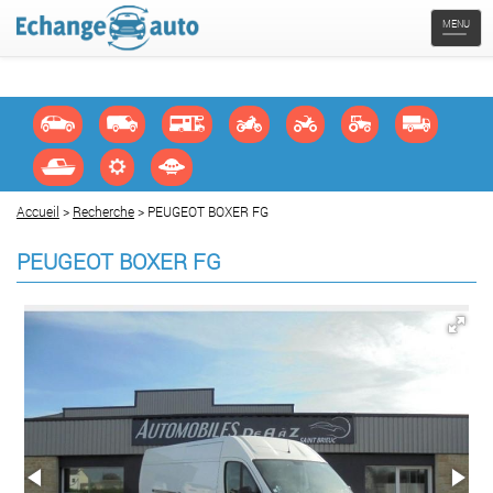
Naviga
MENU
Accueil
>
Recherche
> PEUGEOT BOXER FG
PEUGEOT BOXER FG