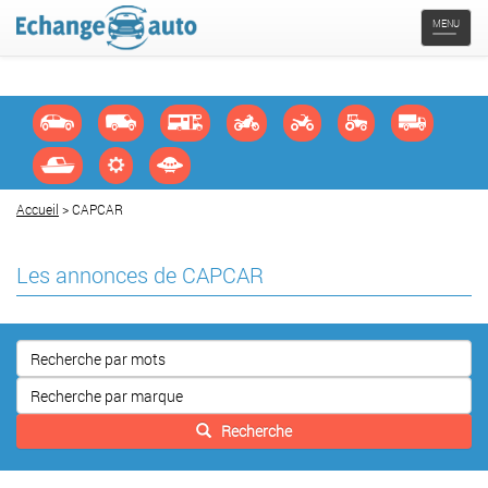
Navigat
MENU
Accueil
> CAPCAR
Les annonces de CAPCAR
Recherche