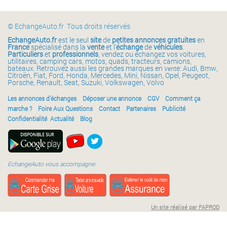
© EchangeAuto.fr Tous droits réservés
EchangeAuto.fr
est le seul
site
de
petites annonces gratuites
en
France
spécialisé dans la
vente
et l'
échange
de
véhicules
.
Particuliers
et
professionnels
, vendez ou échangez vos voitures,
utilitaires, camping cars, motos, quads, tracteurs, camions,
bateaux. Retrouvez aussi les grandes marques en v
e: Audi, Bmw,
ent
Citroën, Fiat, Ford, Honda, Mercedes, Mini, Nissan, Opel, Peugeot,
Porsche, Renault, Seat, Suzuki, Volkswagen, Volvo
Les annonces d'échanges
Déposer une annonce
CGV
Comment ça
marche ?
Foire Aux Questions
Contact
Partenaires
Publicité
Confidentialité
Actualité
Blog
EchangeAuto vous accompagne:
Un site réalisé par FAPROD